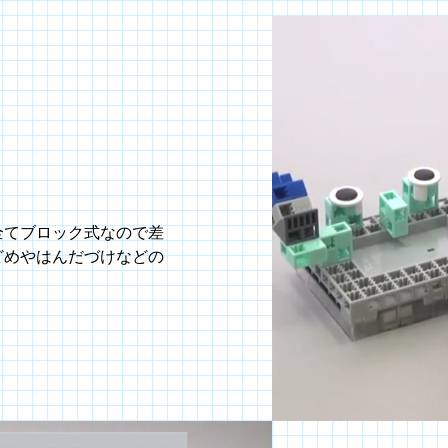
！
全てブロック式なので差
どめやはんだづけなどの