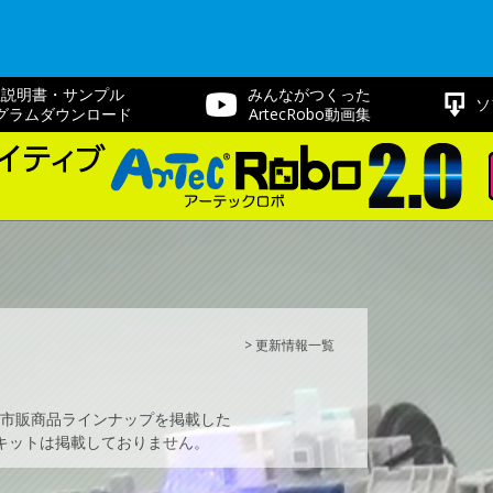
立説明書・サンプル
みんながつくった
ソ
グラムダウンロード
ArtecRobo動画集
> 更新情報一覧
市販商品ラインナップを掲載した
キットは掲載しておりません。