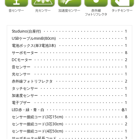
Studuino(台座付)
1
USBケーブルminiB(80cm)
1
電池ボックス(単3電池3本)
1
サーボモーター
8
DCモーター
2
音センサー
1
光センサー
1
赤外線フォトリフレクタ
2
タッチセンサー
1
加速度センサー
1
電子ブザー
1
LED赤・緑・青・白
各1
センサー接続コード(3芯15cm)
8
センサー接続コード(3芯30cm)
2
センサー接続コード(4芯50cm)
1
サーボモーター延長コード
2