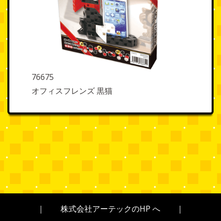
76675
オフィスフレンズ 黒猫
｜
株式会社アーテックのHP へ
｜