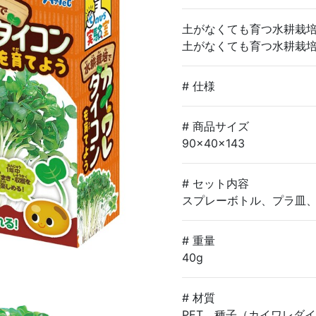
土がなくても育つ水耕栽
土がなくても育つ水耕栽
# 仕様
# 商品サイズ
90×40×143
# セット内容
スプレーボトル、プラ皿
# 重量
40g
# 材質
PET、種子（カイワレダ