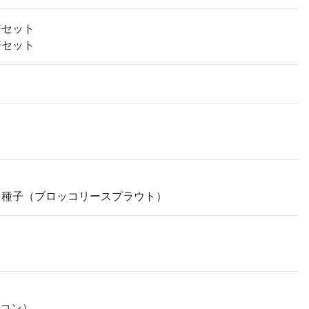
培セット
培セット
、種子（ブロッコリースプラウト）
イコン）