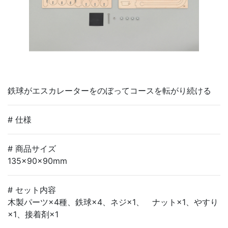
鉄球がエスカレーターをのぼってコースを転がり続ける
# 仕様
# 商品サイズ
135×90×90mm
# セット内容
木製パーツ×4種、鉄球×4、ネジ×1、 ナット×1、やすり
×1、接着剤×1