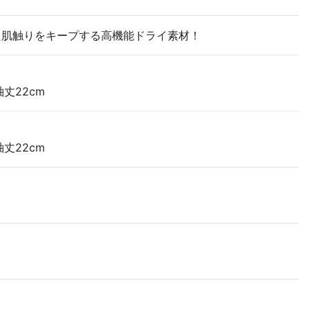
た肌触りをキープする高機能ドライ素材！
袖丈22cm
袖丈22cm