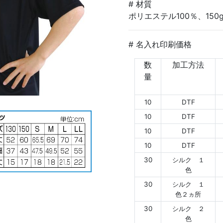
# 材質
ポリエステル100％、150g
# 名入れ印刷価格
数
加工方法
量
10
DTF
10
DTF
10
DTF
10
DTF
30
シルク １
色
30
シルク １
色２ヵ所
30
シルク ２
色