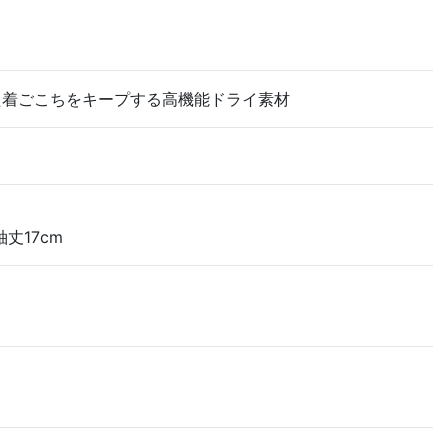
た着ごこちをキープする高機能ドライ素材
丈17cm