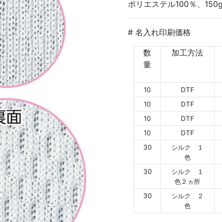
ポリエステル100％、150g
# 名入れ印刷価格
数
加工方法
量
10
DTF
10
DTF
10
DTF
10
DTF
30
シルク １
色
30
シルク １
色２ヵ所
30
シルク ２
色