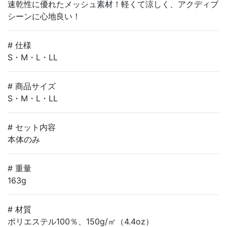
速乾性に優れたメッシュ素材！軽くて涼しく、アクディブ
シーンに心地良い！
# 仕様
S・M・L・LL
# 商品サイズ
S・M・L・LL
# セット内容
本体のみ
# 重量
163g
# 材質
ポリエステル100％、150g/㎡（4.4oz）