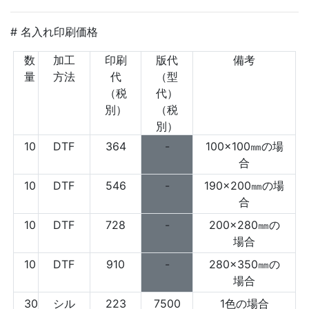
# 名入れ印刷価格
数
加工
印刷
版代
備考
量
方法
代
（型
（税
代）
別）
（税
別）
10
DTF
364
-
100×100㎜の場
合
10
DTF
546
-
190×200㎜の場
合
10
DTF
728
-
200×280㎜の
場合
10
DTF
910
-
280×350㎜の
場合
30
シル
223
7500
1色の場合