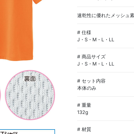
速乾性に優れたメッシュ
# 仕様
J・S・M・L・LL
# 商品サイズ
J・S・M・L・LL
# セット内容
本体のみ
# 重量
132g
# 材質