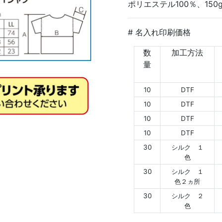
ポリエステル100％、150g
# 名入れ印刷価格
数
加工方法
量
10
DTF
10
DTF
10
DTF
10
DTF
30
シルク １
色
30
シルク １
色２ヵ所
30
シルク ２
色