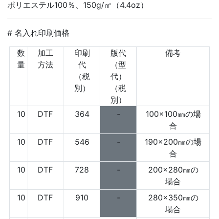
ポリエステル100％、150g/㎡（4.4oz）
# 名入れ印刷価格
数
加工
印刷
版代
備考
量
方法
代
（型
（税
代）
別）
（税
別）
10
DTF
364
-
100×100㎜の場
合
10
DTF
546
-
190×200㎜の場
合
10
DTF
728
-
200×280㎜の
場合
10
DTF
910
-
280×350㎜の
場合