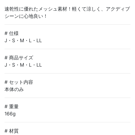
速乾性に優れたメッシュ素材！軽くて涼しく、アクディブ
シーンに心地良い！
# 仕様
J・S・M・L・LL
# 商品サイズ
J・S・M・L・LL
# セット内容
本体のみ
# 重量
166g
# 材質