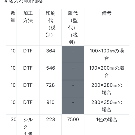
# 名入れ印刷価格
数
加工
印刷
版代
備考
量
方法
代
（型
（税
代）
別）
（税
別）
10
DTF
364
-
100×100㎜の場
合
10
DTF
546
-
190×200㎜の場
合
10
DTF
728
-
200×280㎜の
場合
10
DTF
910
-
280×350㎜の
場合
30
シル
223
7500
1色の場合
ク
１色