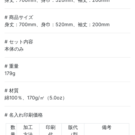
身丈：700mm、身巾：520mm、袖丈：200mm
# 商品サイズ
身丈：700mm、身巾：520mm、袖丈：200mm
# セット内容
本体のみ
# 重量
179g
# 材質
綿100％、170g/㎡（5.0oz）
# 名入れ印刷価格
数
加工
印刷
版代
備考
量
方法
代
（型