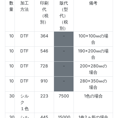
数
加工
印刷
版代
備考
量
方法
代
（型
（税
代）
別）
（税
別）
10
DTF
364
-
100×100㎜の場
合
10
DTF
546
-
190×200㎜の場
合
10
DTF
728
-
200×280㎜の
場合
10
DTF
910
-
280×350㎜の
場合
30
シル
223
7500
1色の場合
ク
１色
30
シル
445
15000
1色2ヵ所の場合