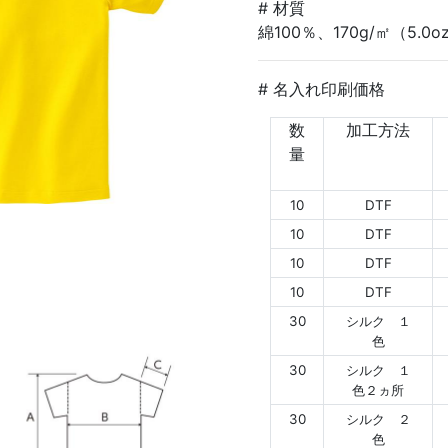
# 材質
綿100％、170g/㎡（5.0o
# 名入れ印刷価格
数
加工方法
量
10
DTF
10
DTF
10
DTF
10
DTF
30
シルク １
色
30
シルク １
色２ヵ所
30
シルク ２
色