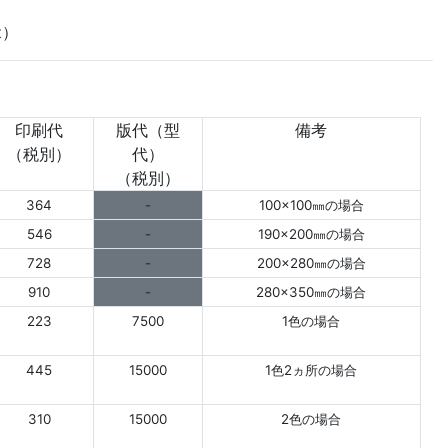
z）
印刷代
版代（型
備考
（税別）
代）
（税別）
364
-
100×100㎜の場合
546
-
190×200㎜の場合
728
-
200×280㎜の場合
910
-
280×350㎜の場合
223
7500
1色の場合
445
15000
1色2ヵ所の場合
310
15000
2色の場合