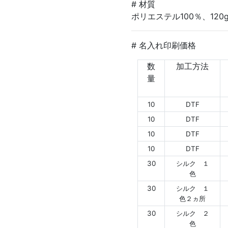
# 材質
ポリエステル100％、120g
# 名入れ印刷価格
数
加工方法
量
10
DTF
10
DTF
10
DTF
10
DTF
30
シルク １
色
30
シルク １
色２ヵ所
30
シルク ２
色