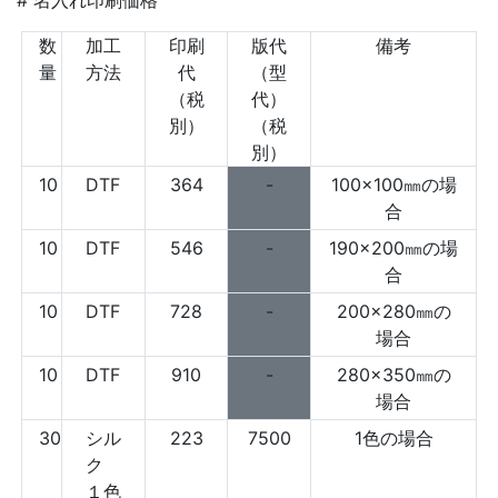
数
加工
印刷
版代
備考
量
方法
代
（型
（税
代）
別）
（税
別）
10
DTF
364
-
100×100㎜の場
合
10
DTF
546
-
190×200㎜の場
合
10
DTF
728
-
200×280㎜の
場合
10
DTF
910
-
280×350㎜の
場合
30
シル
223
7500
1色の場合
ク
１色