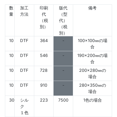
数
加工
印刷
版代
備考
量
方法
代
（型
（税
代）
別）
（税
別）
10
DTF
364
-
100×100㎜の場
合
10
DTF
546
-
190×200㎜の場
合
10
DTF
728
-
200×280㎜の
場合
10
DTF
910
-
280×350㎜の
場合
30
シル
223
7500
1色の場合
ク
１色