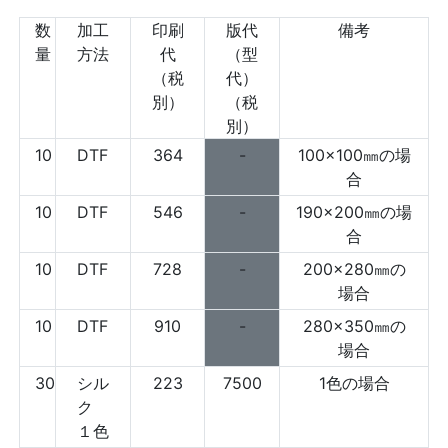
数
加工
印刷
版代
備考
量
方法
代
（型
（税
代）
別）
（税
別）
10
DTF
364
-
100×100㎜の場
合
10
DTF
546
-
190×200㎜の場
合
10
DTF
728
-
200×280㎜の
場合
10
DTF
910
-
280×350㎜の
場合
30
シル
223
7500
1色の場合
ク
１色