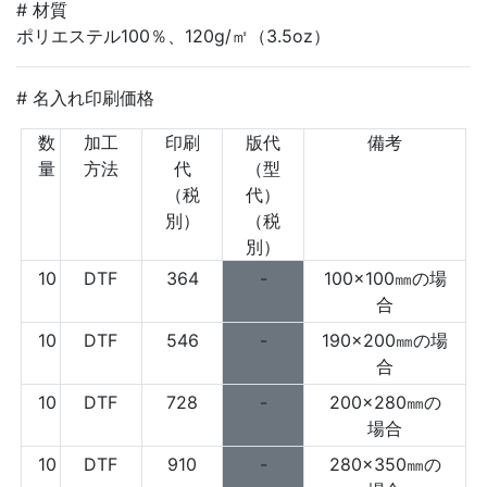
# 材質
ポリエステル100％、120g/㎡（3.5oz）
# 名入れ印刷価格
数
加工
印刷
版代
備考
量
方法
代
（型
（税
代）
別）
（税
別）
10
DTF
364
-
100×100㎜の場
合
10
DTF
546
-
190×200㎜の場
合
10
DTF
728
-
200×280㎜の
場合
10
DTF
910
-
280×350㎜の