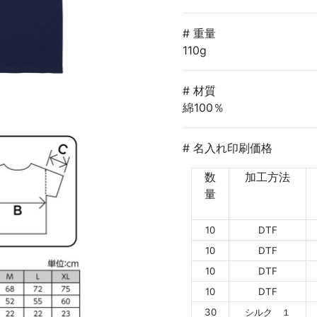
# 重量
110g
# 材質
綿100％
# 名入れ印刷価格
数
加工方法
量
10
DTF
10
DTF
10
DTF
10
DTF
30
シルク １