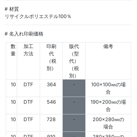
# 材質
リサイクルポリエステル100％
# 名入れ印刷価格
数
加工
印刷
版代
備考
量
方法
代
（型
（税
代）
別）
（税
別）
10
DTF
364
-
100×100㎜の場
合
10
DTF
546
-
190×200㎜の場
合
10
DTF
728
-
200×280㎜の
場合
10
DTF
910
-
280×350㎜の