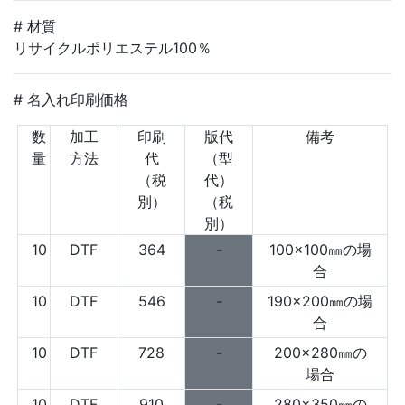
# 材質
リサイクルポリエステル100％
# 名入れ印刷価格
数
加工
印刷
版代
備考
量
方法
代
（型
（税
代）
別）
（税
別）
10
DTF
364
-
100×100㎜の場
合
10
DTF
546
-
190×200㎜の場
合
10
DTF
728
-
200×280㎜の
場合
10
DTF
910
-
280×350㎜の