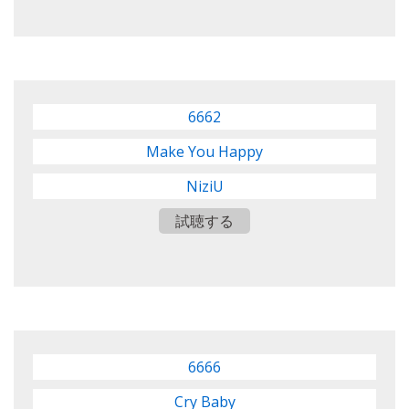
6662
Make You Happy
NiziU
試聴する
6666
Cry Baby