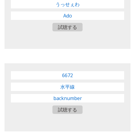
うっせぇわ
Ado
試聴する
6672
水平線
backnumber
試聴する