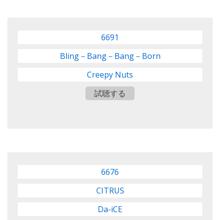
6691
Bling－Bang－Bang－Born
Creepy Nuts
試聴する
6676
CITRUS
Da-iCE