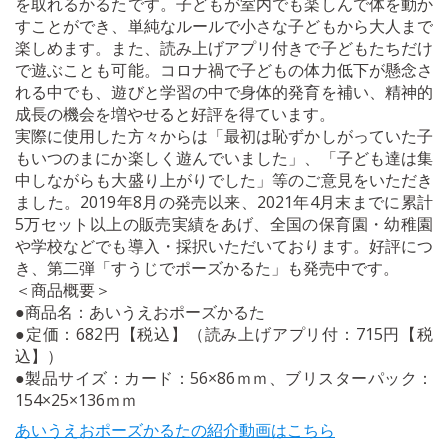
を取れるかるたです。子どもが室内でも楽しんで体を動か
すことができ、単純なルールで小さな子どもから大人まで
楽しめます。また、読み上げアプリ付きで子どもたちだけ
で遊ぶことも可能。コロナ禍で子どもの体力低下が懸念さ
れる中でも、遊びと学習の中で身体的発育を補い、精神的
成長の機会を増やせると好評を得ています。
実際に使用した方々からは「最初は恥ずかしがっていた子
もいつのまにか楽しく遊んでいました」、「子ども達は集
中しながらも大盛り上がりでした」等のご意見をいただき
ました。2019年8月の発売以来、2021年4月末までに累計
5万セット以上の販売実績をあげ、全国の保育園・幼稚園
や学校などでも導入・採択いただいております。好評につ
き、第二弾「すうじでポーズかるた」も発売中です。
＜商品概要＞
●商品名：あいうえおポーズかるた
●定価：682円【税込】（読み上げアプリ付：715円【税
込】）
●製品サイズ：カード：56×86ｍｍ、ブリスターパック：
154×25×136ｍｍ
あいうえおポーズかるたの紹介動画はこちら