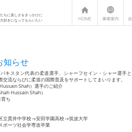
たちに楽しさをきっかけに
大好きになってもらいたい
お知らせ
びパキスタン代表の柔道選手、シャーフセイン・シャー選手と
際交流ならびに柔道の国際普及をサポートしてまいります。
ussain Shah）選手のご紹介
Hussain Shah）
本育ち
）
区立貫井中学校→安田学園高校→筑波大学
スポーツ社会学専攻卒業