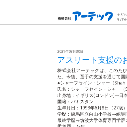
子ども
学びを
2021年03月30日
アスリート支援の
株式会社アーテックは、このた
た。今後、選手の支援を通じて国
●シャーフセイン・シャー（Shah H
氏名：シャーフセイン・シャー（Shah 
出身地：イギリス(ロンドン)→日
国籍：パキスタン
生年月日：1993年6月8日（27歳
学歴：練馬区立向山小学校→練馬
最終学歴→筑波大学体育専門学群
柔道歴：23年