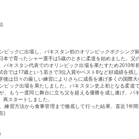
位
ンピックに出場し、パキスタン初のオリンピックボクシング
日本で育ったシャー選手は5歳のときに柔道を始めました。父
、パキスタン代表でのオリンピック出場を果たすため2010年
試合では17歳という若さで3位入賞やベスト8など好成績を残
学後は日々の厳しい練習によりさらに成長を遂げ多くの国際大
ンピック出場を果たしました。パキスタン史上初となる柔道
が、もう一度同じ舞台に立ち父を超える優勝を成し遂げ、パ
、再スタートしました。
、練習方法から食事管理まで徹底して行った結果、直近1年間の
在)
コ）