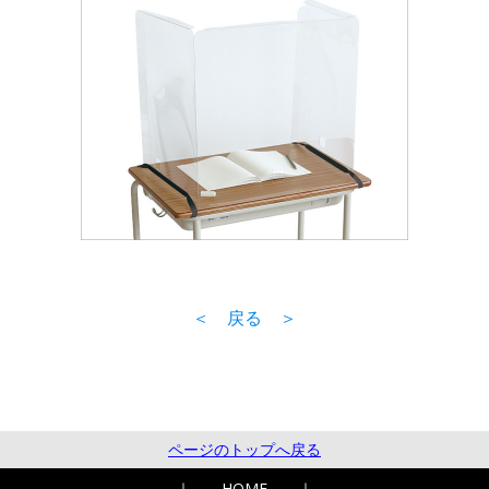
＜ 戻る ＞
ページのトップへ戻る
｜
HOME
｜