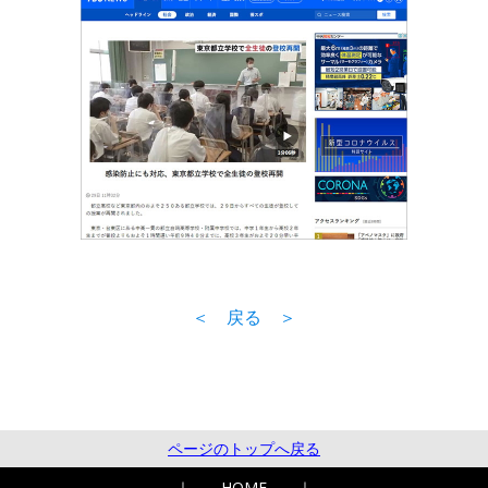
＜ 戻る ＞
ページのトップへ戻る
｜
HOME
｜