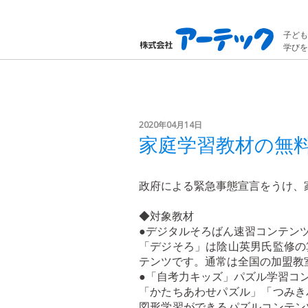
子ども
学びを
2020年04月14日
家庭学習教材の無
政府による緊急事態宣言をうけ、
◆対象教材
●デジタルそろばん速習コンテン
「デジそろ」は陰山英男氏監修の
テンツです。通常は全国の加盟教
●「自考力キッズ」パズル学習コ
「かたちあわせパズル」「つみき
図形学習ができるパズルコンテン