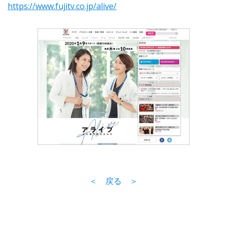
https://www.fujitv.co.jp/alive/
＜ 戻る ＞