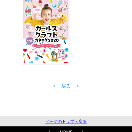
＜ 戻る ＞
ページのトップへ戻る
｜
HOME
｜