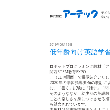
子ども
学びを
2019年09月19日
低年齢向け英語学習
ロボットプログラミング教材『ア
関西STEM教育EXPO
」（EDIX関西）で展示紹介いた
2020年の学習指導要領の改訂
む」「書く」試験に「話す」「聞
そのようななか、幼少期の英語教
ことの楽しさを身につけさせる指
も懸念されています。
本教材は音声認識技術とＡＩによ