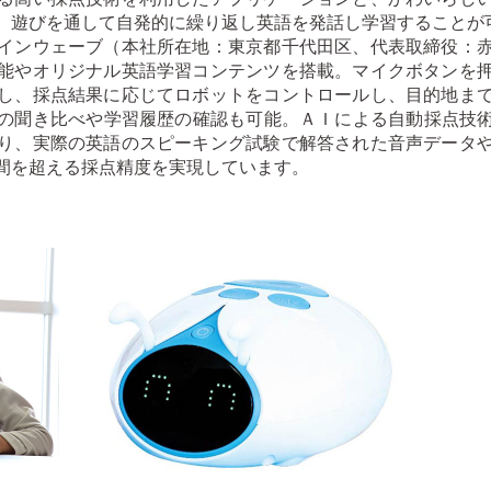
、遊びを通して自発的に繰り返し英語を発話し学習することが
インウェーブ（本社所在地：東京都千代田区、代表取締役：
能やオリジナル英語学習コンテンツを搭載。マイクボタンを
し、採点結果に応じてロボットをコントロールし、目的地ま
聞き比べや学習履歴の確認も可能。ＡＩによる自動採点技術には
り、実際の英語のスピーキング試験で解答された音声データ
間を超える採点精度を実現しています。