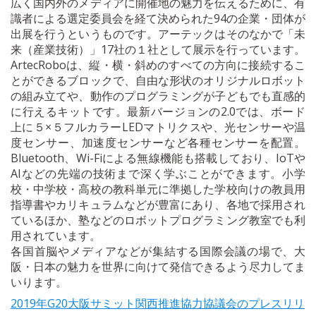
広く国内外のメディアに開催地の魅力を伝えるために、有
識者による選定委員会を経て決められた94の企業・団体が
出展を行うというものです。アーテックはそのなかで「未
来（産業技術）」17社の１社として展示を行っています。
ArtecRoboは、縦・横・斜めのすべての方向に接続するこ
とができるブロックで、自由な形状のオリジナルロボット
の組み立てや、動作のプログラミングが子どもでも直感的
に行えるキットです。最新バージョンの2.0では、ボード
上に５×５フルカラーLEDマトリクスや、光センサーや温
度センサー、加速度センサーなど各種センサーを配置。
Bluetooth、Wi-Fiによる無線機能も搭載しており、IoTや
AIなどの先端の技術まで深く学ぶことができます。小学
校・中学校・高校の教科単元に準拠した学校向けの教員用
指導書やカリキュラムなどが豊富にあり、各地で採用され
ているほか、塾などのロボットプログラミング教室でも利
用されています。
各国首脳やメディアなどが集結する国際会議の場で、大
阪・日本の魅力を世界に向けて発信できるよう尽力してま
いります。
2019年G20大阪サミット関西推進協力協議会のプレスリリ