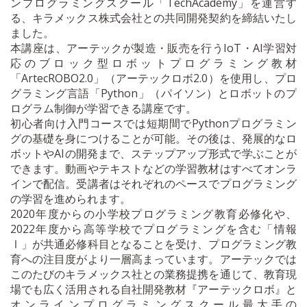
ンプログラミングスクール「TechAcademy」を運営す
る、キラメックス株式会社との共同開発契約を締結いたし
ました。
本講座は、アーテックが製造・販売を行うIoT・AI学習対
応のブロック型ロボットプログラミング教材
「ArtecROBO2.0」（アーテックロボ2.0）を使用し、プロ
グラミング言語「Python」（パイソン）とロボットのプ
ログラム制御が学習できる講座です。
初心者向け入門コースでは短期間でPythonプログラミン
グの基礎を身につけることが可能。その後は、発展的なロ
ボットやAIの開発まで、ステップアップ形式で学ぶことが
できます。動画やテキストなどの学習教材はすべてオンラ
インで配信。受講者はそれぞれのペースでプログラミング
の学習を進められます。
2020年度からの小学校プログラミング教育必修化や、
2022年度から高等学校でプログラミングを含む「情報
Ⅰ」が共通必修科目となることを受け、プログラミング教
育への注目度がより一層高まっています。アーテックでは
このたびのキラメックス社との業務提携を通じて、教育現
場でも広く活用される自社開発教材『アーテックロボ』と
オンラインプログラミングスクール最大手の