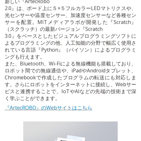
新しい『ArtecRobo
2.0』は、ボード上に５×５フルカラーLEDマトリクスや、
光センサーや温度センサー、加速度センサーなど各種セン
サーを配置。MITメディアラボが開発した『Scratch』
（スクラッチ）の最新バージョン『Scratch
3.0』をベースとしたビジュアルプログラミングソフトに
よるプログラミングの他、人工知能の分野で幅広く使用さ
れている言語『Python』（パイソン）によるプログラミ
ングも行えます。
また、Bluetooth、Wi-Fiによる無線機能も搭載しており、
ロボット間での無線通信や、iPadやAndroidタブレット、
Chromebookで作成したプログラムの転送にも対応しま
す。さらにロボットをインターネットに接続し、Webサー
ビスと連携することで、IoTやAIなどの先端の技術まで深
く学ぶことができます。
『ArtecROBO』のWebサイトはこちら