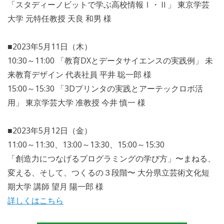
「スタディーノビットで学ぶ高校情報Ⅰ・Ⅱ」 東京学芸
大学 元特任教授 天良 和男 様
■2023年5月11日（木）
10:30～11:00 「教育DXとデータサイエンスの実践例」 未
来教育デザイン 代表社員 平井 聡一郎 様
15:00～15:30 「3Dプリンタの実践とアーテックロボ活
用」 東京学芸大学 准教授 今井 慎一 様
■2023年5月12日（金）
11:00～11:30、13:00～13:30、15:00～15:30
「創造力につなげるプログラミングの学び方」〜まねる、
変える、そして、つくるの３段階〜 大分県立芸術文化短
期大学 講師 望月 陽一郎 様
詳しくはこちら