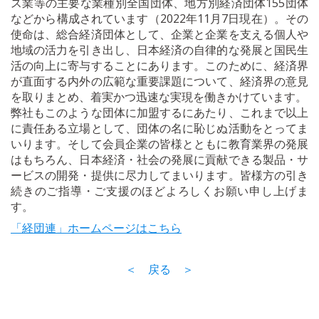
ス業等の主要な業種別全国団体、地方別経済団体155団体
などから構成されています（2022年11月7日現在）。その
使命は、総合経済団体として、企業と企業を支える個人や
地域の活力を引き出し、日本経済の自律的な発展と国民生
活の向上に寄与することにあります。このために、経済界
が直面する内外の広範な重要課題について、経済界の意見
を取りまとめ、着実かつ迅速な実現を働きかけています。
弊社もこのような団体に加盟するにあたり、これまで以上
に責任ある立場として、団体の名に恥じぬ活動をとってま
いります。そして会員企業の皆様とともに教育業界の発展
はもちろん、日本経済・社会の発展に貢献できる製品・サ
ービスの開発・提供に尽力してまいります。皆様方の引き
続きのご指導・ご支援のほどよろしくお願い申し上げま
す。
「経団連」ホームページはこちら
＜ 戻る ＞