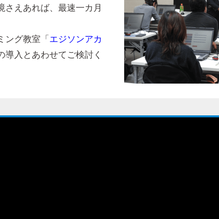
境さえあれば、最速一カ月
ミング教室「
エジソンアカ
の導入とあわせてご検討く