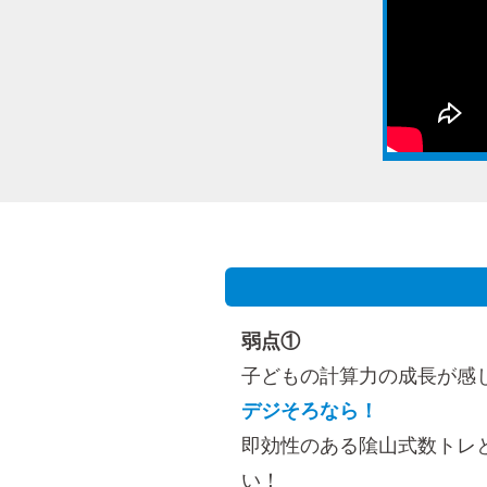
弱点①
子どもの計算力の成長が感
デジそろなら！
即効性のある隂山式数トレ
い！