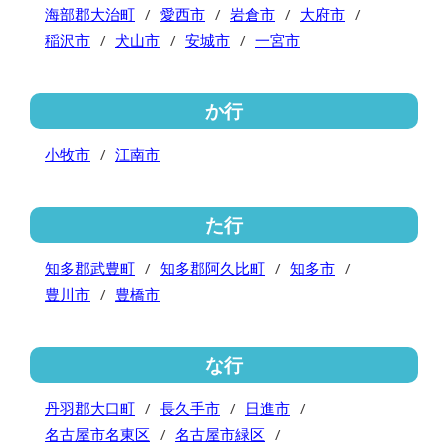
海部郡大治町
愛西市
岩倉市
大府市
稲沢市
犬山市
安城市
一宮市
か行
小牧市
江南市
た行
知多郡武豊町
知多郡阿久比町
知多市
豊川市
豊橋市
な行
丹羽郡大口町
長久手市
日進市
名古屋市名東区
名古屋市緑区