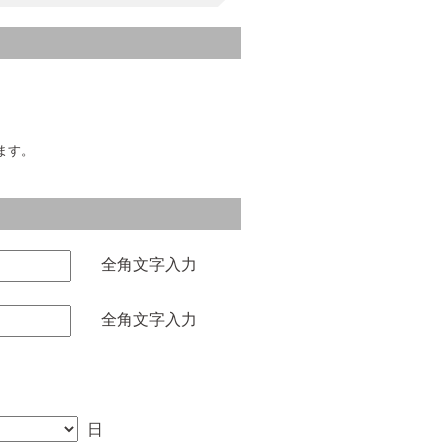
ます。
全角文字入力
全角文字入力
日