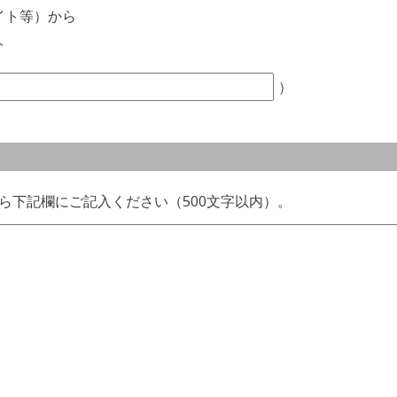
イト等）から
介
）
ら下記欄にご記入ください（500文字以内）。