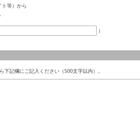
イト等）から
介
）
ら下記欄にご記入ください（500文字以内）。