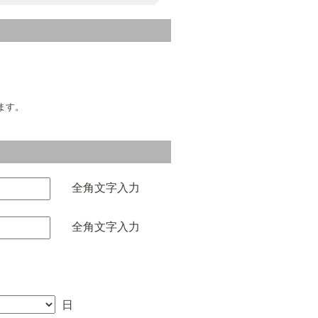
ます。
全角文字入力
全角文字入力
日