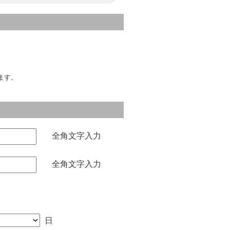
ます。
全角文字入力
全角文字入力
日