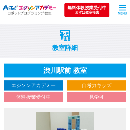
無料体験授業受付中
まずは教室検索
MENU
教室詳細
渋川駅前 教室
エジソンアカデミー
自考力キッズ
体験授業受付中
見学可