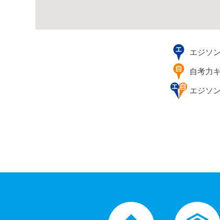
エジソ
自考力
エジソ