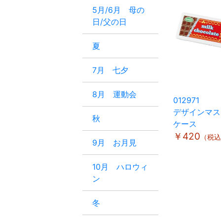
5月/6月 母の
日/父の日
夏
7月 七夕
8月 運動会
012971
デザインマス
秋
ケース
￥420
（税込
9月 お月見
10月 ハロウィ
ン
冬