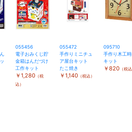
055456
055472
095710
ん
電子おみくじ貯
手作りミニチュ
手作り木工時
ッ
金箱はんだづけ
ア屋台キット
キット
工作キット
たこ焼き
￥820
（税込
￥1,280
￥1,140
（税
（税込）
込）