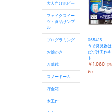
大人向けホビー
フェイクスイー
ツ・食品サンプ
ル
プログラミング
055415
うそ発見器は
だづけ工作キ
お絵かき
ト
￥1,060
万華鏡
（税
込）
スノードーム
貯金箱
木工作