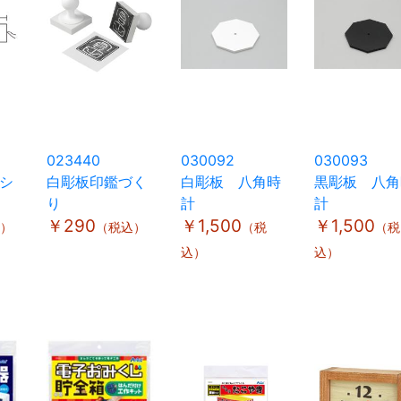
023440
030092
030093
シ
白彫板印鑑づく
白彫板 八角時
黒彫板 八角
り
計
計
￥290
￥1,500
￥1,500
）
（税込）
（税
（税
込）
込）