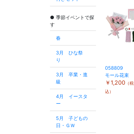
季節イベントで探
す
春
3月 ひな祭
り
058809
3月 卒業・進
モール花束
級
￥1,200
（税
込）
4月 イースタ
ー
5月 子どもの
日・ＧＷ