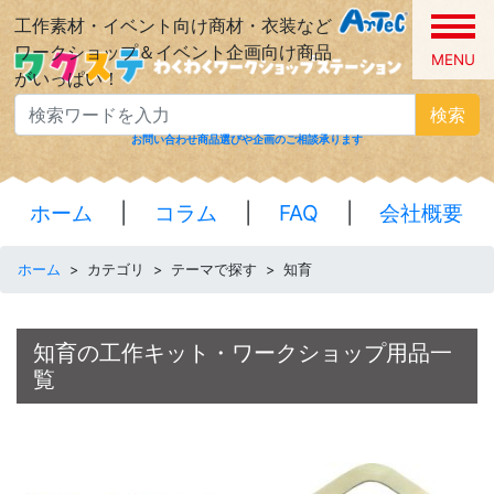
工作素材・イベント向け商材・衣装など
ワークショップ＆イベント企画向け商品
MENU
がいっぱい！
検索
お問い合わせ
商品選びや企画のご相談承ります
ホーム
|
コラム
|
FAQ
|
会社概要
ホーム
>
カテゴリ
>
テーマで探す
>
知育
知育の工作キット・ワークショップ用品一
覧