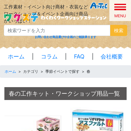
工作素材・イベント向け商材・衣装など
ワークショップ＆イベント企画向け商品
MENU
がいっぱい！
検索
お問い合わせ
商品選びや企画のご相談承ります
ホーム
|
コラム
|
FAQ
|
会社概要
ホーム
>
カテゴリ
>
季節イベントで探す
>
春
春の工作キット・ワークショップ用品一覧