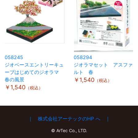
058245
058294
ジオベースエントリーキュ
ジオラマセット アスファ
ーブはじめてのジオラマ
ルト 春
春の風景
￥1,540
（税込）
￥1,540
（税込）
｜ 株式会社アーテックのHP へ ｜
© ArTec Co., LTD.