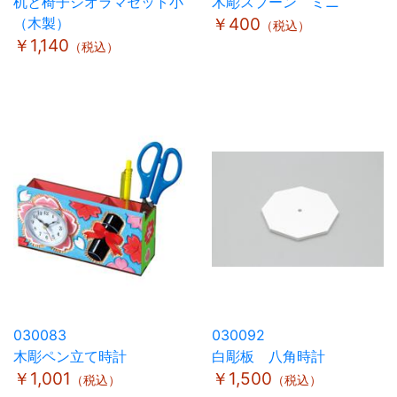
机と椅子ジオラマセット小
木彫スプーン ミニ
（木製）
￥400
（税込）
￥1,140
（税込）
030083
030092
木彫ペン立て時計
白彫板 八角時計
￥1,001
￥1,500
（税込）
（税込）