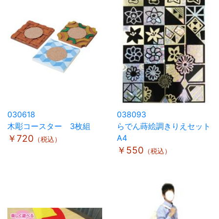
030618
038093
木彫コースター 3枚組
らでん蒔絵調きりえセット
￥720
A4
（税込）
￥550
（税込）