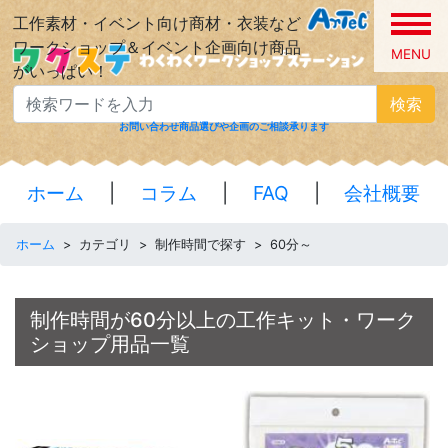
工作素材・イベント向け商材・衣装など
ワークショップ＆イベント企画向け商品
MENU
がいっぱい！
検索
お問い合わせ
商品選びや企画のご相談承ります
ホーム
|
コラム
|
FAQ
|
会社概要
ホーム
>
カテゴリ
>
制作時間で探す
>
60分～
制作時間が60分以上の工作キット・ワーク
ショップ用品一覧