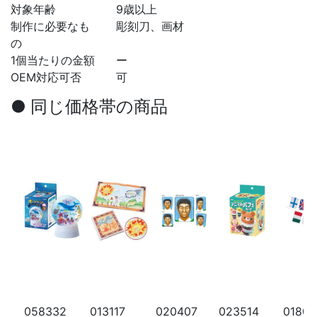
対象年齢
9歳以上
制作に必要なも
彫刻刀、画材
の
1個当たりの金額
ー
OEM対応可否
可
● 同じ価格帯の商品
058332
013117
020407
023514
01805