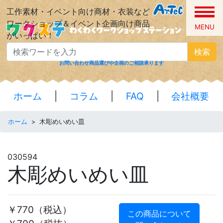
工作素材・イベント向け商材・衣装など
ワークショップ＆イベント企画向け商品
MENU
がいっぱい！
検索
お問い合わせ
商品選びや企画のご相談承ります
ホーム
|
コラム
|
FAQ
|
会社概要
ホーム
>
木彫めいめい皿
030594
木彫めいめい皿
￥770
（税込）
この商品について