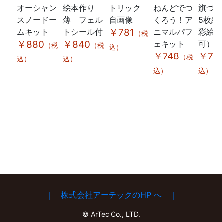
オーシャン
絵本作り
トリック
ねんどでつ
旗づ
スノードー
薄 フェル
自画像
くろう！ア
5枚組
ムキット
トシール付
￥781
ニマルパフ
彩絵具
（税
￥880
￥840
ェキット
可）
（税
（税
込）
￥748
￥75
（税
込）
込）
込）
込）
｜ 株式会社アーテックのHP へ ｜
© ArTec Co., LTD.