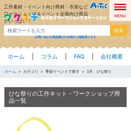
工作素材・イベント向け商材・衣装など
ワークショップ＆イベント企画向け商品
MENU
がいっぱい！
検索
お問い合わせ
商品選びや企画のご相談承ります
ホーム
|
コラム
|
FAQ
|
会社概要
ホーム
>
カテゴリ
>
季節イベントで探す
>
3月 ひな祭り
ひな祭りの工作キット・ワークショップ用
品一覧