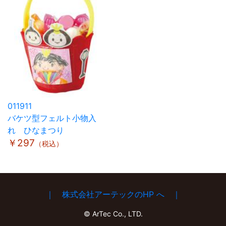
011911
バケツ型フェルト小物入
れ ひなまつり
￥297
（税込）
｜ 株式会社アーテックのHP へ ｜
© ArTec Co., LTD.